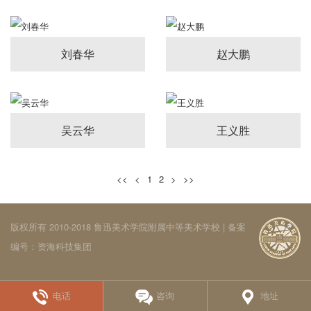
刘春华
赵大鹏
吴云华
王义胜
<<
<
1
2
>
>>
版权所有 2010-2018 鲁迅美术学院附属中等美术学校 | 备案
编号：
资海科技集团
电话
咨询
地址