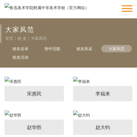
大家风范
首页
/
校 友
/
大家风范
校友名录
附中旧影
校友风采
大家风范
校友活动
宋惠民
李福来
赵华胜
赵大钧