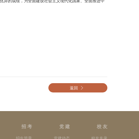
优异的成绩，为全面建设社会主义现代化国家、全面推进中
返回
招 考
党 建
校 友
招生简章
党建动态
校友名录