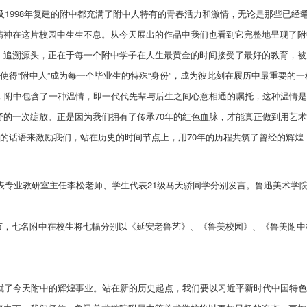
中及1998年复建的附中都充满了附中人特有的青春活力和激情，无论是那些已
精神在这片校园中生生不息。从今天展出的作品中我们也看到它完整地呈现了附
，追溯源头，正在于每一个附中学子在人生最黄金的时间接受了最好的教育，被
使得“附中人”成为每一个毕业生的特殊“身份”，成为彼此刻在履历中最重要的
里，附中包含了一种温情，即一代代先辈与后生之间心意相通的嘱托，这种温情
野的一次绽放。正是因为我们拥有了传承70年的红色血脉，才能真正做到用艺
深的话语来激励我们，站在历史的时间节点上，用70年的历程共筑了曾经的辉
代表专业教研室主任李松老师、学生代表21级马天骄同学分别发言。鲁迅美术学
环节，七名附中在校生将七幅分别以《延安老鲁艺》、《鲁美校园》、《鲁美附
造就了今天附中的辉煌事业。站在新的历史起点，我们要以习近平新时代中国特