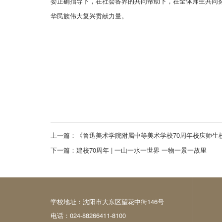
委正确指导下，在社会各界的共同帮助下，在全体师生共同
华民族伟大复兴贡献力量。
上一篇：
《鲁迅美术学院附属中等美术学校70周年校庆师生
下一篇：
建校70周年 | 一山一水一世界 一物一景一故里
学校地址：沈阳市大东区望花中街146号
电话：024-88266411-8100