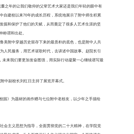
经耄耋之年的让我们敬仰的父辈艺术大家还是我们年轻的眼中有
中自建校以来70年的成长历程，系统地展示了附中师生积累
发掘和保护了他们的天赋，从而奠定了很多人艺术生涯的坚
一种称谓和出处。
是鲁美附中穿越历史留存下来的最质朴的底色，也是附中人共
术为人民服务，用艺术讴歌时代，去讲述中国故事。赵院长引
煌，未来我们要更加发奋图强，用实际行动凝聚一心继续谱写最
院附中副校长刘红日主持了展览开幕式。
中校园》为题材的画作赠与七位附中老校友，以少年之手描绘
色社会主义思想为指导，全面贯彻党的二十大精神，在学院党