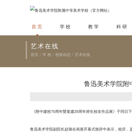
首 页
学 校
教 学
科 研
艺术在线
首页
/
学 校
/
校园动态
/
艺术在线
鲁迅美术学院附
《附中建校70周年暨复建25周年师生校友作品展》于同日
鲁迅美术学院副院长赵璐在画展开幕式致辞中表示，校庆，