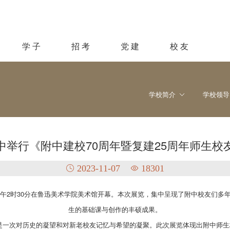
学 子
招 考
党 建
校 友
学校简介
学校领导
中举行《附中建校70周年暨复建25周年师生校
2023-11-07
18301
下午2时30分在鲁迅美术学院美术馆开幕。本次展览，集中呈现了附中校友们
生的基础课与创作的丰硕成果。
是一次对历史的凝望和对新老校友记忆与希望的凝聚。此次展览体现出附中师生