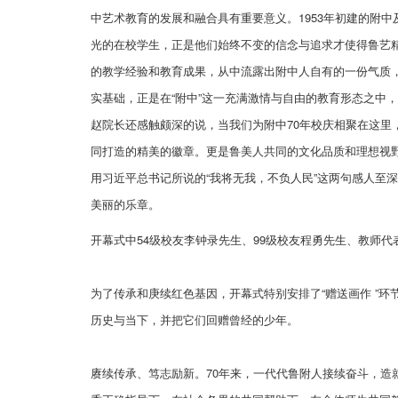
中艺术教育的发展和融合具有重要意义。1953年初建的附
光的在校学生，正是他们始终不变的信念与追求才使得鲁艺
的教学经验和教育成果，从中流露出附中人自有的一份气质
实基础，正是在“附中”这一充满激情与自由的教育形态之中，
赵院长还感触颇深的说，当我们为附中70年校庆相聚在这
同打造的精美的徽章。更是鲁美人共同的文化品质和理想视
用习近平总书记所说的“我将无我，不负人民”这两句感人至
美丽的乐章。
开幕式中54级校友李钟录先生、99级校友程勇先生、教师
为了传承和庚续红色基因，开幕式特别安排了“赠送画作 ”
历史与当下，并把它们回赠曾经的少年。
赓续传承、笃志励新。70年来，一代代鲁附人接续奋斗，