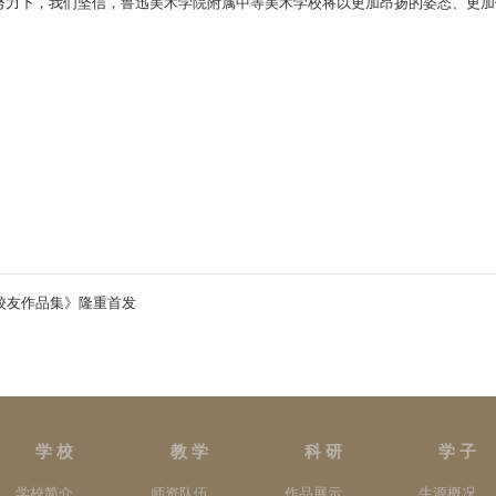
努力下，我们坚信，鲁迅美术学院附属中等美术学校将以更加昂扬的姿态、更加
校友作品集》隆重首发
学 校
教 学
科 研
学 子
学校简介
师资队伍
作品展示
生源概况