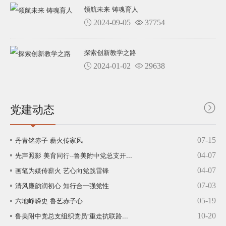
领航未来 铸魂育人
2024-09-05
37754
探索创新教学之路
2024-01-02
29638
党建动态
丹青铭赤子 薪火传家风
07-15
先声照影 美育同行--鲁美附中党总支开...
04-07
画笔为媒传薪火 艺心向党践雷锋
04-07
清风廉韵润初心 知行合一强党性
07-03
六地峥嵘史 鲁艺赤子心
05-19
鲁美附中党总支组织党员“重走抗联路...
10-20