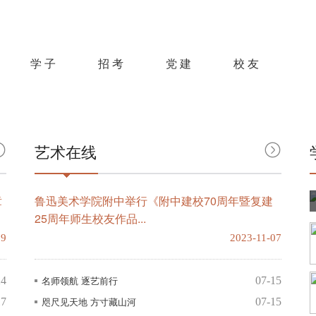
学 子
招 考
党 建
校 友
艺术在线
章
鲁迅美术学院附中举行《附中建校70周年暨复建
25周年师生校友作品...
09
2023-11-07
名师领航 逐艺前行
24
07-15
咫尺见天地 方寸藏山河
17
07-15