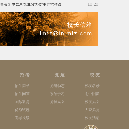
鲁美附中党总支组织党员“重走抗联路...
10-20
校长信箱
lmfz@lnlmfz.com
招 考
党 建
校 友
招生简章
党建动态
校友名录
招生问答
政治学习
附中旧影
国际教育
党员风采
校友风采
优秀试卷
大家风范
高考成绩
校友活动