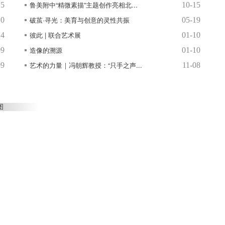
鲁美附中“精微素描”主题创作亮相北...
15
10-15
破茧·寻光：美育与创意的灵性共振
10
05-19
彼此 | 联合艺术展
14
01-10
造像的溯源
09
01-10
艺术的力量｜冯朝辉教授：“只手之声...
09
11-08