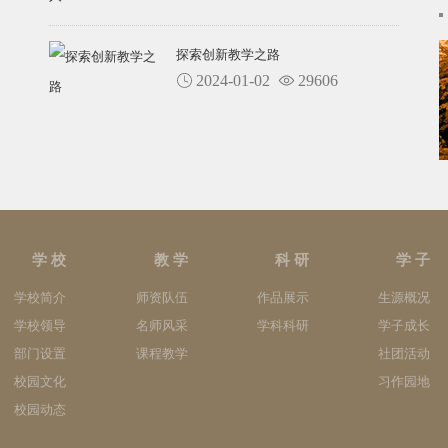
探索创新教学之路
2024-01-02
29606
学 校
教 学
科 研
学 子
学校简介
师资队伍
作品展示
生源概况
学校领导
名师风采
学科科研
学子成长
部门设置
课程教学
社团活动
校园文化
习作园地
校园动态