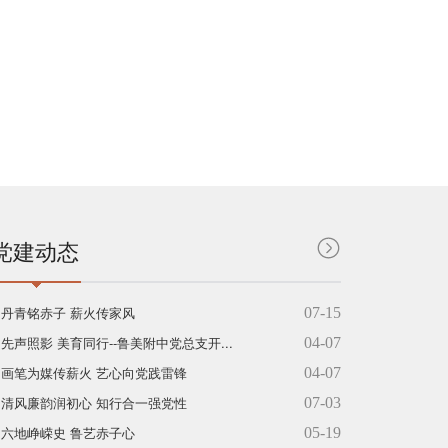
党建动态
丹青铭赤子 薪火传家风
07-15
先声照影 美育同行--鲁美附中党总支开...
04-07
画笔为媒传薪火 艺心向党践雷锋
04-07
清风廉韵润初心 知行合一强党性
07-03
六地峥嵘史 鲁艺赤子心
05-19