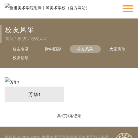
校友风采
首页
/
校 友
/
校友风采
校友名录
附中旧影
校友风采
大家风范
校友活动
芳华1
共
1
页
1
条记录
版权所有 2010-2018 鲁迅美术学院附属中等美术学校 | 备案