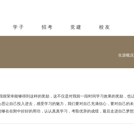
学 子
招 考
党 建
校 友
生源概况
学金。我很荣幸能够得到这样的奖励，这不仅是对我前一段时间学习效果的奖励，
心思让自己投入进去，感受学习的魅力，我们要对自己充满信心，要对自己的未
能够在在附中好好的用功，认认真真学习，考取优异的成绩，最后走进自己梦想