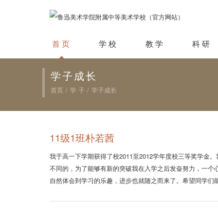
首 页
学 校
教 学
科 研
学子成长
首页
/
学 子
/
学子成长
11级1班朴若茜
我于高一下学期获得了校2011至2012学年度校三等奖
不同的，为了能够有新的突破我在入学之后发奋努力，一个
自然体会到学习的乐趣，进步也就随之而来了。希望同学们