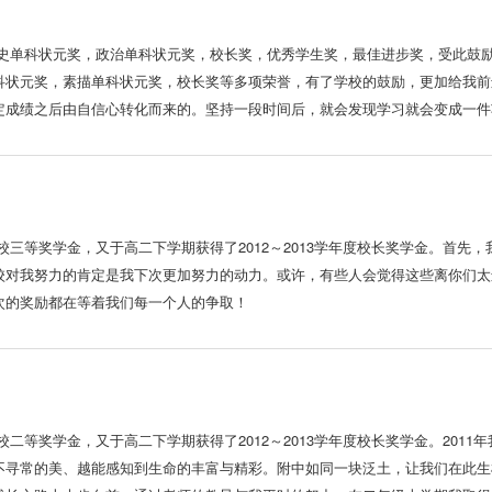
，历史单科状元奖，政治单科状元奖，校长奖，优秀学生奖，最佳进步奖，受此鼓励后
科状元奖，素描单科状元奖，校长奖等多项荣誉，有了学校的鼓励，更加给我前
定成绩之后由自信心转化而来的。坚持一段时间后，就会发现学习就会变成一件
期的校三等奖学金，又于高二下学期获得了2012～2013学年度校长奖学金。首
校对我努力的肯定是我下次更加努力的动力。或许，有些人会觉得这些离你们太
次的奖励都在等着我们每一个人的争取！
的校二等奖学金，又于高二下学期获得了2012～2013学年度校长奖学金。20
不寻常的美、越能感知到生命的丰富与精彩。附中如同一块泛土，让我们在此生