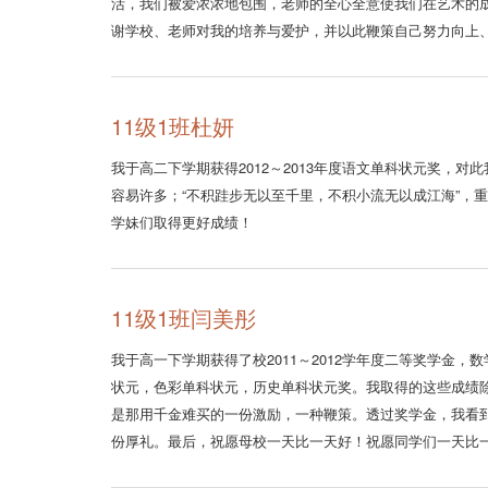
活，我们被爱浓浓地包围，老师的全心全意使我们在艺术的
谢学校、老师对我的培养与爱护，并以此鞭策自己努力向上
11级1班杜妍
我于高二下学期获得2012～2013年度语文单科状元奖
容易许多；“不积跬步无以至千里，不积小流无以成江海”，
学妹们取得更好成绩！
11级1班闫美彤
我于高一下学期获得了校2011～2012学年度二等奖学金
状元，色彩单科状元，历史单科状元奖。我取得的这些成绩
是那用千金难买的一份激励，一种鞭策。透过奖学金，我看
份厚礼。最后，祝愿母校一天比一天好！祝愿同学们一天比