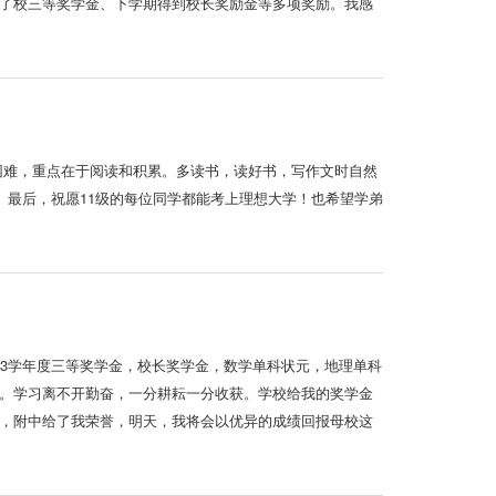
了校三等奖学金、下学期得到校长奖励金等多项奖励。我感
不困难，重点在于阅读和积累。多读书，读好书，写作文时自然
。最后，祝愿11级的每位同学都能考上理想大学！也希望学弟
013学年度三等奖学金，校长奖学金，数学单科状元，地理单科
。学习离不开勤奋，一分耕耘一分收获。学校给我的奖学金
，附中给了我荣誉，明天，我将会以优异的成绩回报母校这