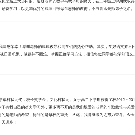
成长之路上大步向前。通过老师的教导与我平时的努力，在二年级上学期我取得
、勤奋学习，以更加优异的成绩回报母亲恩师的教侮，不辱鲁迅先师弟子之名。
，对此我深感荣幸！感谢老师的谆谆教导和同学们的热心帮助。其实，学好语文并
重视日常积累，做题并不困难。掌握正确学习方法，相信每位同学都能学好语文
，数学单科状元奖，校长奖学金，文化科状元。又于高二下学期获得了校2012～2
除了有我自己的努力学习外，更多离不开的是我们敬爱的老师的辛勤栽培与关爱
到的是老师的希望，得到的是母校的重托。从此，我将继续为之努力奋斗。今天
一天进步！