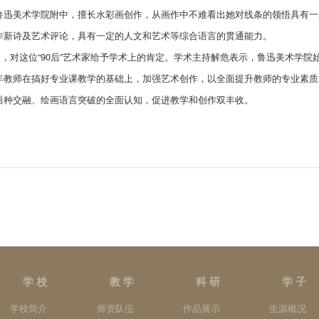
鲁迅美术学院附中，擅长水彩画创作，从画作中不难看出她对线条的领悟具有一
作新诗及艺术评论，具有一定的人文和艺术等综合语言的贯通能力。
家，对这位“90后”艺术家给予学术上的肯定。学术主持解危表示，鲁迅美术学
年教师在搞好专业课教学的基础上，加强艺术创作，以全面提升教师的专业素质
语种交融、绘画语言突破的全面认知，促进教学和创作双丰收。
学 校
教 学
科 研
学 子
学校简介
师资队伍
作品展示
生源概况