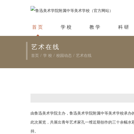
首 页
学 校
教 学
科 研
艺术在线
首页
/
学 校
/
校园动态
/
艺术在线
由鲁迅美术学院主办，鲁迅美术学院附属中等美术学校承办的
此次展览，共展出青年艺术家孔一维近期创作的三十余幅水
持。