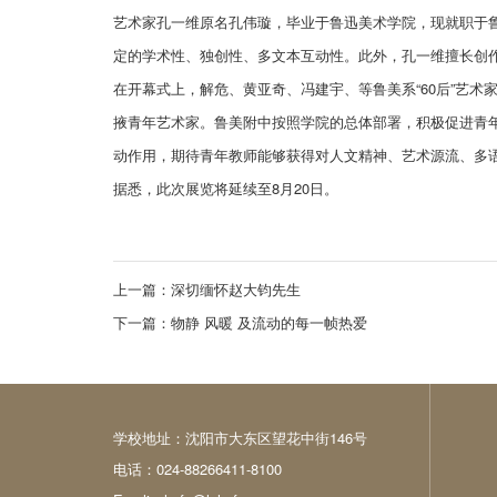
艺术家孔一维原名孔伟璇，毕业于鲁迅美术学院，现就职于
定的学术性、独创性、多文本互动性。此外，孔一维擅长创
在开幕式上，解危、黄亚奇、冯建宇、等鲁美系“60后”艺术
掖青年艺术家。鲁美附中按照学院的总体部署，积极促进青
动作用，期待青年教师能够获得对人文精神、艺术源流、多
据悉，此次展览将延续至8月20日。
上一篇：
深切缅怀赵大钧先生
下一篇：
物静 风暖 及流动的每一帧热爱
学校地址：沈阳市大东区望花中街146号
电话：024-88266411-8100