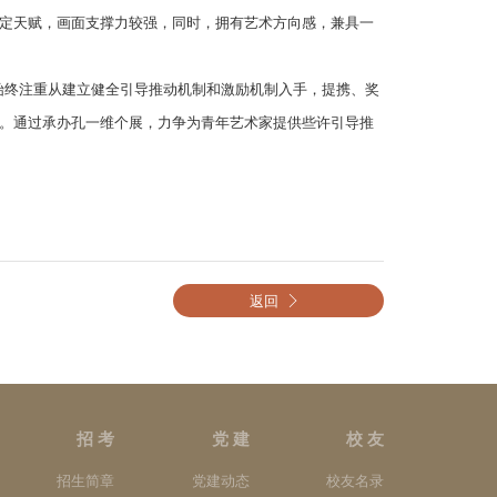
定天赋，画面支撑力较强，同时，拥有艺术方向感，兼具一
院始终注重从建立健全引导推动机制和激励机制入手，提携、奖
。通过承办孔一维个展，力争为青年艺术家提供些许引导推
返回
招 考
党 建
校 友
招生简章
党建动态
校友名录