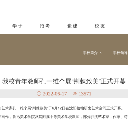
学 子
招 考
党 建
校 友
学校简介
学校领导
我校青年教师孔一维个展“荆棘致美”正式开幕
2022-06-17
13571
艺术家孔一维个展“荆棘致美”于6月12日在沈阳拾物研舍艺术空间正式开幕。
彩画作，鲁迅美术学院及其附属中等美术学校教师，部分驻沈艺术家，作家、诗