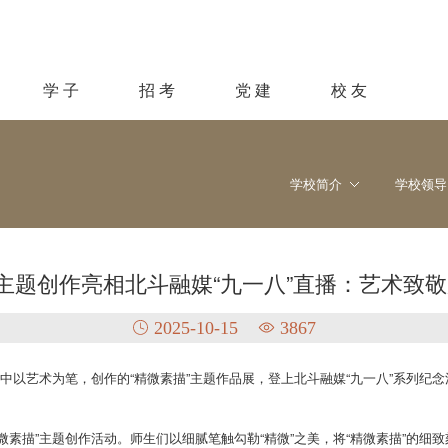
学 子
招 考
党 建
校 友
学校简介
学校领导
”主题创作亮相北斗融媒“九一八”直播：艺术致
2025-10-15
3867
附中以艺术为笔，创作的“精微素描”主题作品展，登上北斗融媒“九一八”系列纪
微素描”主题创作活动。师生们以细腻笔触勾勒“精微”之美，将“精微素描”的