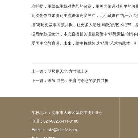
准捕捉，用线条承载对先烈的敬意，用画面传递对和平的珍视
此次创作成果得到主流媒体高度关注，北斗融媒在“九一八”
描”与历史叙事同频共振，让更多人透过“精微”的艺术细节
据后续数据统计，本次直播相关话题及附中“精微素描”创作
爱国主义教育课。未来，附中将继续以“精微”艺术为载体，
上一篇：
咫尺见天地 方寸藏山河
下一篇：
破茧·寻光：美育与创意的灵性共振
学校地址：沈阳市大东区望花中街146号
电话：024-88266411-8100
Emali：lmfz@lnlmfz.com