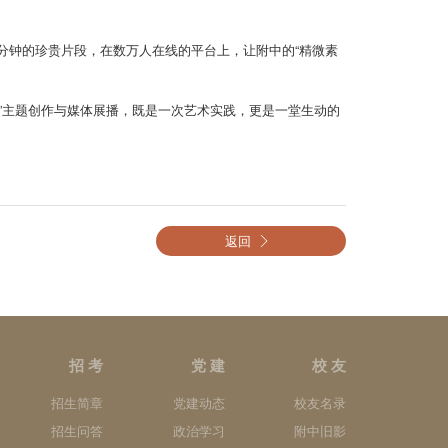
7分钟的珍贵片段，在数万人在线的平台上，让附中的“精微素
”主题创作与媒体展播，既是一次艺术实践，更是一堂生动的
返回
招 考
党 建
校 友
招生简章
党建动态
校友名录
招生问答
政治学习
附中旧影