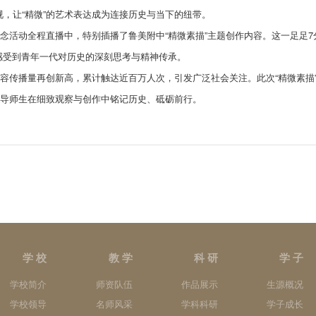
，让“精微”的艺术表达成为连接历史与当下的纽带。
纪念活动全程直播中，特别插播了鲁美附中“精微素描”主题创作内容。这一足足
，感受到青年一代对历史的深刻思考与精神传承。
内容传播量再创新高，累计触达近百万人次，引发广泛社会关注。此次“精微素描
引导师生在细致观察与创作中铭记历史、砥砺前行。
学 校
教 学
科 研
学 子
学校简介
师资队伍
作品展示
生源概况
学校领导
名师风采
学科科研
学子成长