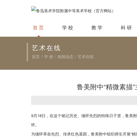
首 页
学 校
教 学
科 研
艺术在线
首页
/
学 校
/
校园动态
/
艺术在线
鲁美附中“精微素描
9月18日，在这个铭记历史、缅怀先烈的特殊日子里，鲁美
怀。
为缅怀革命先烈、传承红色基因，鲁美附中组织师生开展“精