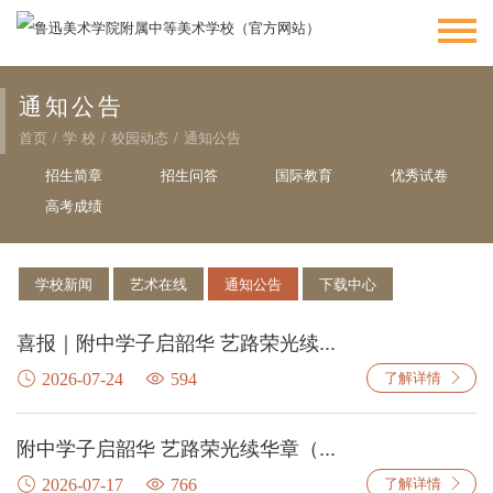
通知公告
首页
/
学 校
/
校园动态
/
通知公告
招生简章
招生问答
国际教育
优秀试卷
高考成绩
学校新闻
艺术在线
通知公告
下载中心
喜报｜附中学子启韶华 艺路荣光续...
了解详情
2026-07-24
594
附中学子启韶华 艺路荣光续华章（...
了解详情
2026-07-17
766